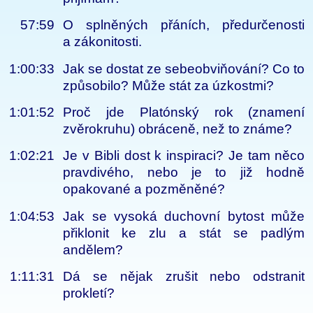
57:59
O splněných přáních, předurčenosti
a zákonitosti.
1:00:33
Jak se dostat ze sebeobviňování? Co to
způsobilo? Může stát za úzkostmi?
1:01:52
Proč jde Platónský rok (znamení
zvěrokruhu) obráceně, než to známe?
1:02:21
Je v Bibli dost k inspiraci? Je tam něco
pravdivého, nebo je to již hodně
opakované a pozměněné?
1:04:53
Jak se vysoká duchovní bytost může
přiklonit ke zlu a stát se padlým
andělem?
1:11:31
Dá se nějak zrušit nebo odstranit
prokletí?