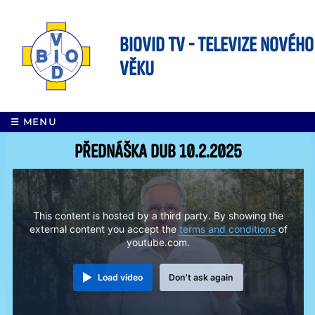
BIOVID TV - Televize nového
věku
☰ MENU
Přednáška DUB 10.2.2025
This content is hosted by a third party. By showing the
external content you accept the
terms and conditions
of
youtube.com.
Load video
Don't ask again