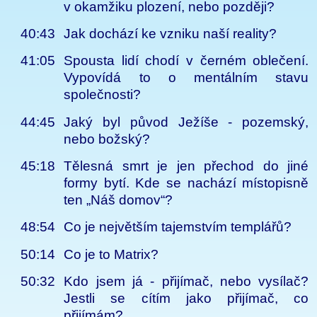
v okamžiku plození, nebo později?
40:43
Jak dochází ke vzniku naší reality?
41:05
Spousta lidí chodí v černém oblečení.
Vypovídá to o mentálním stavu
společnosti?
44:45
Jaký byl původ Ježíše - pozemský,
nebo božský?
45:18
Tělesná smrt je jen přechod do jiné
formy bytí. Kde se nachází místopisně
ten „Náš domov“?
48:54
Co je největším tajemstvím templářů?
50:14
Co je to Matrix?
50:32
Kdo jsem já - přijímač, nebo vysílač?
Jestli se cítím jako přijímač, co
přijímám?