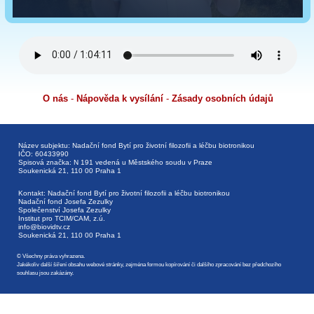
O nás
-
Nápověda k vysílání
-
Zásady osobních údajů
Název subjektu: Nadační fond Bytí pro životní filozofii a léčbu biotronikou
IČO: 60433990
Spisová značka: N 191 vedená u Městského soudu v Praze
Soukenická 21, 110 00 Praha 1
Kontakt: Nadační fond Bytí pro životní filozofii a léčbu biotronikou
Nadační fond Josefa Zezulky
Společenství Josefa Zezulky
Institut pro TCIM/CAM, z.ú.
info@biovidtv.cz
Soukenická 21, 110 00 Praha 1
© Všechny práva vyhrazena.
Jakékoliv další šíření obsahu webové stránky, zejména formou kopírování či dalšího zpracování bez předchozího
souhlasu jsou zakázány.