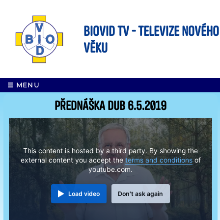
BIOVID TV - Televize nového
věku
☰ MENU
Přednáška DUB 6.5.2019
This content is hosted by a third party. By showing the
external content you accept the
terms and conditions
of
youtube.com.
Load video
Don't ask again