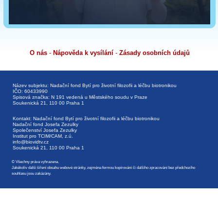
O nás
-
Nápověda k vysílání
-
Zásady osobních údajů
Název subjektu: Nadační fond Bytí pro životní filozofii a léčbu biotronikou
IČO: 60433990
Spisová značka: N 191 vedená u Městského soudu v Praze
Soukenická 21, 110 00 Praha 1
Kontakt: Nadační fond Bytí pro životní filozofii a léčbu biotronikou
Nadační fond Josefa Zezulky
Společenství Josefa Zezulky
Institut pro TCIM/CAM, z.ú.
info@biovidtv.cz
Soukenická 21, 110 00 Praha 1
© Všechny práva vyhrazena.
Jakékoliv další šíření obsahu webové stránky, zejména formou kopírování či dalšího zpracování bez předchozího
souhlasu jsou zakázány.