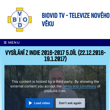
BIOVID TV - Televize nového
věku
☰ MENU
Vysílání z Indie 2016-2017 5.díl (22.12.2016-
19.1.2017)
This content is hosted by a third party. By showing the
external content you accept the
terms and conditions
of
youtube.com.
Load video
Don't ask again