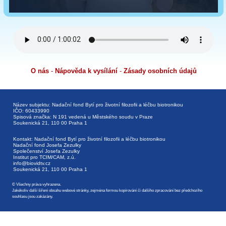
O nás
-
Nápověda k vysílání
-
Zásady osobních údajů
Název subjektu: Nadační fond Bytí pro životní filozofii a léčbu biotronikou
IČO: 60433990
Spisová značka: N 191 vedená u Městského soudu v Praze
Soukenická 21, 110 00 Praha 1
Kontakt: Nadační fond Bytí pro životní filozofii a léčbu biotronikou
Nadační fond Josefa Zezulky
Společenství Josefa Zezulky
Institut pro TCIM/CAM, z.ú.
info@biovidtv.cz
Soukenická 21, 110 00 Praha 1
© Všechny práva vyhrazena.
Jakékoliv další šíření obsahu webové stránky, zejména formou kopírování či dalšího zpracování bez předchozího
souhlasu jsou zakázány.