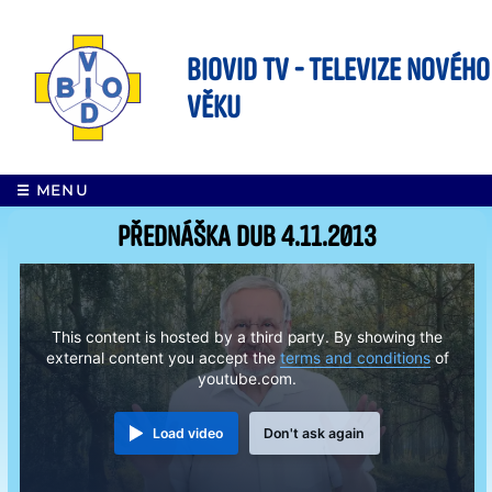
BIOVID TV - Televize nového
věku
☰ MENU
Přednáška DUB 4.11.2013
This content is hosted by a third party. By showing the
external content you accept the
terms and conditions
of
youtube.com.
Load video
Don't ask again